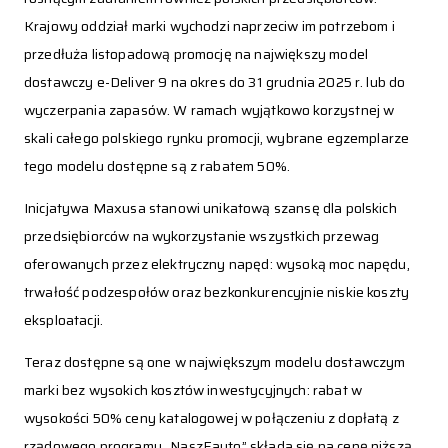
Krajowy oddział marki wychodzi naprzeciw im potrzebom i
przedłuża listopadową promocję na największy model
dostawczy e-Deliver 9 na okres do 31 grudnia 2025 r. lub do
wyczerpania zapasów. W ramach wyjątkowo korzystnej w
skali całego polskiego rynku promocji, wybrane egzemplarze
tego modelu dostępne są z rabatem 50%.
Inicjatywa Maxusa stanowi unikatową szansę dla polskich
przedsiębiorców na wykorzystanie wszystkich przewag
oferowanych przez elektryczny napęd: wysoką moc napędu,
trwałość podzespołów oraz bezkonkurencyjnie niskie koszty
eksploatacji.
Teraz dostępne są one w największym modelu dostawczym
marki bez wysokich kosztów inwestycyjnych: rabat w
wysokości 50% ceny katalogowej w połączeniu z dopłatą z
rządowego programu „NaszEauto” składa się na cenę niższą