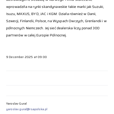
wprowadziła na rynki skandynawskie takie marki jak Suzuki,
Isuzu, MAXUS, BYD, JAC i KGM. Działa również w Danii,
Szwecji, Finlandii, Polsce, na Wyspach Owczych, Grenlandii i w
północnych Niemczech. Jej sieć dealerska liczy ponad 300
partnerów w całej Europie Północnej.
9 December 2025 at 09:00
Yaroslav Gural
yaroslav.gural@rsapolska.pl