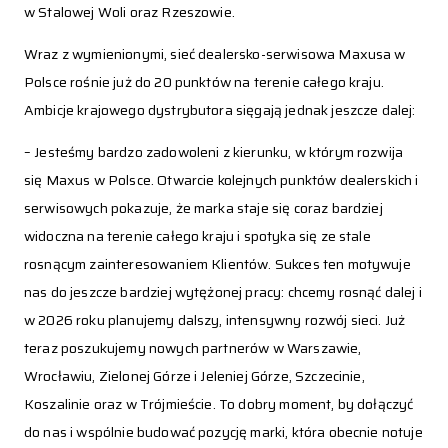
w Stalowej Woli oraz Rzeszowie.
Wraz z wymienionymi, sieć dealersko-serwisowa Maxusa w
Polsce rośnie już do 20 punktów na terenie całego kraju.
Ambicje krajowego dystrybutora sięgają jednak jeszcze dalej:
– Jesteśmy bardzo zadowoleni z kierunku, w którym rozwija
się Maxus w Polsce. Otwarcie kolejnych punktów dealerskich i
serwisowych pokazuje, że marka staje się coraz bardziej
widoczna na terenie całego kraju i spotyka się ze stale
rosnącym zainteresowaniem Klientów. Sukces ten motywuje
nas do jeszcze bardziej wytężonej pracy: chcemy rosnąć dalej i
w 2026 roku planujemy dalszy, intensywny rozwój sieci. Już
teraz poszukujemy nowych partnerów w Warszawie,
Wrocławiu, Zielonej Górze i Jeleniej Górze, Szczecinie,
Koszalinie oraz w Trójmieście. To dobry moment, by dołączyć
do nas i wspólnie budować pozycję marki, która obecnie notuje