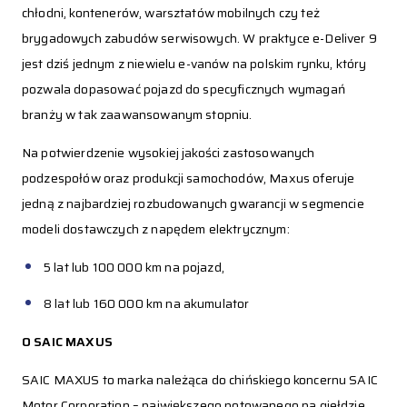
chłodni, kontenerów, warsztatów mobilnych czy też
brygadowych zabudów serwisowych. W praktyce e-Deliver 9
jest dziś jednym z niewielu e-vanów na polskim rynku, który
pozwala dopasować pojazd do specyficznych wymagań
branży w tak zaawansowanym stopniu.
Na potwierdzenie wysokiej jakości zastosowanych
podzespołów oraz produkcji samochodów, Maxus oferuje
jedną z najbardziej rozbudowanych gwarancji w segmencie
modeli dostawczych z napędem elektrycznym:
5 lat lub 100 000 km na pojazd,
8 lat lub 160 000 km na akumulator
O SAIC MAXUS
SAIC MAXUS to marka należąca do chińskiego koncernu SAIC
Motor Corporation – największego notowanego na giełdzie