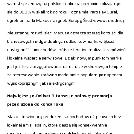
wzrost sprzedaży na polskim rynku na poziomie zbliżającym
się do 300% w skali rok do roku – oznajmia Yaroslav Gural,
dyrektor marki Maxus na rynek Europy Środkowowschodniej.
Nieustanny rozwój sieci Maxusa oznacza szereg korzyści dla
biznesowych i indywidualnych odbiorców marki: większą
dostępność samochodów, krótsze terminy realizacji zamówień
i lokalne wsparcie serwisowe. Dzięki nowym punktom marka
jest już teraz przygotowana na rosnące w skokowym tempie
zainteresowanie zarówno modelami z popularnym napędem
wysokoprężnym, jak i elektrycznym.
Największy e-Deliver 9 tańszy o połowę: promocja
przedłużona do końca roku
Maxus to wiodący producent samochodów użytkowych bez
lokalnej emisji spalin, które cieszą się konsekwentnie
rosnącym zaufaniem również polskich przedsiębiorców.