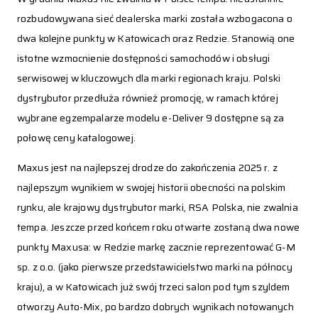
rozbudowywana sieć dealerska marki została wzbogacona o
dwa kolejne punkty w Katowicach oraz Redzie. Stanowią one
istotne wzmocnienie dostępności samochodów i obsługi
serwisowej w kluczowych dla marki regionach kraju. Polski
dystrybutor przedłuża również promocję, w ramach której
wybrane egzempalarze modelu e-Deliver 9 dostępne są za
połowę ceny katalogowej.
Maxus jest na najlepszej drodze do zakończenia 2025 r. z
najlepszym wynikiem w swojej historii obecności na polskim
rynku, ale krajowy dystrybutor marki, RSA Polska, nie zwalnia
tempa. Jeszcze przed końcem roku otwarte zostaną dwa nowe
punkty Maxusa: w Redzie markę zacznie reprezentować G-M
sp. z o.o. (jako pierwsze przedstawicielstwo marki na północy
kraju), a w Katowicach już swój trzeci salon pod tym szyldem
otworzy Auto-Mix, po bardzo dobrych wynikach notowanych